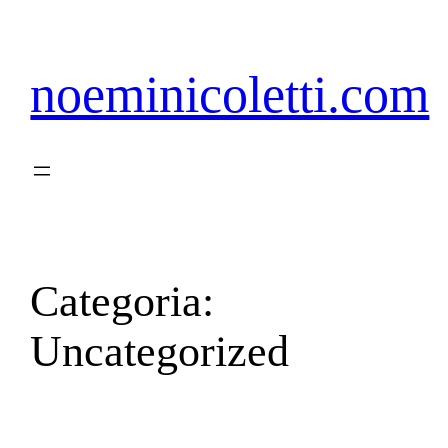
Pular
para
o
noeminicoletti.com
conteúdo
Categoria:
Uncategorized